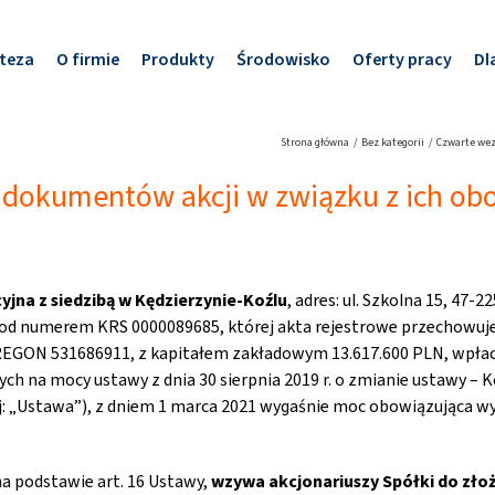
teza
O firmie
Produkty
Środowisko
Oferty pracy
Dl
Strona główna
Bez kategorii
Czwarte wez
 dokumentów akcji w związku z ich ob
cyjna
z siedzibą w Kędzierzynie-Koźlu
, adres: ul. Szkolna 15, 47-
d numerem KRS 0000089685, której akta rejestrowe przechowuje 
EGON 531686911, z kapitałem zakładowym 13.617.600 PLN, wpłacon
ch na mocy ustawy z dnia 30 sierpnia 2019 r. o zmianie ustawy – 
alej: „Ustawa”), z dniem 1 marca 2021 wygaśnie moc obowiązująca w
na podstawie art. 16 Ustawy,
wzywa akcjonariuszy Spółki do zło