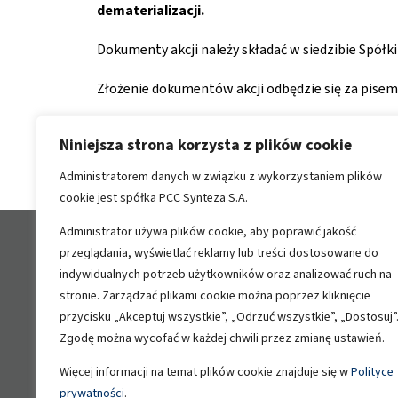
dematerializacji.
Dokumenty akcji należy składać w siedzibie Spółki 
Złożenie dokumentów akcji odbędzie się za pi
Niniejsze wezwanie jest czwartym, spośród pięc
Niniejsza strona korzysta z plików cookie
Administratorem danych w związku z wykorzystaniem plików
cookie jest spółka PCC Synteza S.A.
Administrator używa plików cookie, aby poprawić jakość
przeglądania, wyświetlać reklamy lub treści dostosowane do
Informacje
Port
indywidualnych potrzeb użytkowników oraz analizować ruch na
PCC
Środowisko
stronie. Zarządzać plikami cookie można poprzez kliknięcie
przycisku „Akceptuj wszystkie”, „Odrzuć wszystkie”, „Dostosuj”
Polityka Prywatności
Zgodę można wycofać w każdej chwili przez zmianę ustawień.
Więcej informacji na temat plików cookie znajduje się w
Polityce
prywatności
.