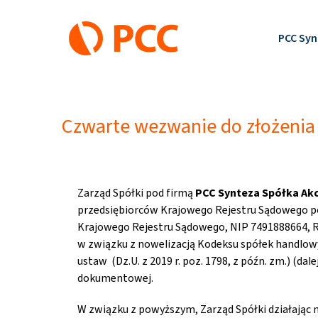
Przejdź
do
PCC Syn
zawartości
Czwarte wezwanie do złożenia
Zarząd Spółki pod firmą
PCC Synteza Spółka Ak
przedsiębiorców Krajowego Rejestru Sądowego po
Krajowego Rejestru Sądowego, NIP 7491888664, R
w związku z nowelizacją Kodeksu spółek handlowy
ustaw (Dz.U. z 2019 r. poz. 1798, z późn. zm.) (d
dokumentowej.
W związku z powyższym, Zarząd Spółki działając 