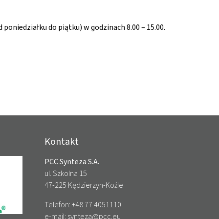
d poniedziałku do piątku) w godzinach 8.00 – 15.00.
Kontakt
PCC Synteza S.A.
ul. Szkolna 15
47-225 Kędzierzyn-Koźle
Telefon: +48 77 4051110
e-mail:
synteza@pcc.eu