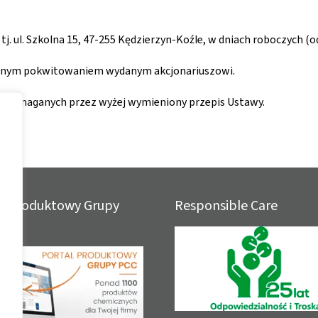
tj. ul. Szkolna 15, 47-255 Kędzierzyn-Koźle, w dniach roboczych (o
semnym pokwitowaniem wydanym akcjonariuszowi.
iu wymaganych przez wyżej wymieniony przepis Ustawy.
al Produktowy Grupy
Responsible Care
.