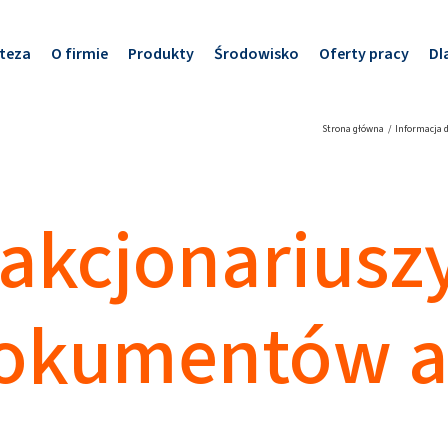
teza
O firmie
Produkty
Środowisko
Oferty pracy
Dl
Strona główna
Informacja 
akcjonariusz
dokumentów a