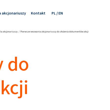
a akcjonariuszy
Kontakt
PL
EN
dla akcjonariuszy
Pierwsze wezwania akcjonariuszy do złożenia dokumentów akcji
y do
kcji